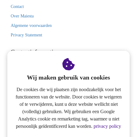
Contact
Over Maiesta
Algemene voorwaarden
Privacy Statement
Contactinformatie
Maiesta Consultancy
Wij maken gebruik van cookies
Dorpstraat 16D
5504 HH
Veldhoven
De cookies die wij plaatsen zijn noodzakelijk voor het
functioneren van de website. Door cookies te weigeren
+31(0)40 - 7600031
of te verwijderen, kunt u deze website wellicht niet
info@maiesta.nl
(volledig) gebruiken. Wij gebruiken een Google
Analytics cookie en remarketing tag, waarmee u niet
KvK nummer: 17.10.04.20
persoonlijk geïdentificeerd kan worden.
privacy policy
Social Media