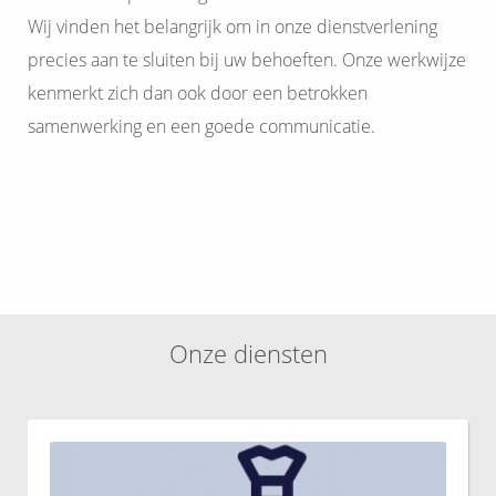
 op de
Wij vinden het belangrijk om in onze dienstverlening
e. Hierdoor
precies aan te sluiten bij uw behoeften. Onze werkwijze
 website-
kenmerkt zich dan ook door een betrokken
ren
samenwerking en een goede communicatie.
nte
enties
gebaseerd
 gedrag van
ezoeker.
uren
Onze diensten