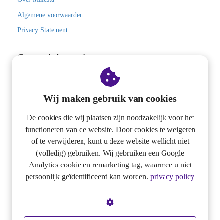
Algemene voorwaarden
Privacy Statement
Contactinformatie
Maiesta Consultancy
Wij maken gebruik van cookies
Dorpstraat 16D
5504 HH
Veldhoven
De cookies die wij plaatsen zijn noodzakelijk voor het
functioneren van de website. Door cookies te weigeren
+31(0)40 - 7600031
of te verwijderen, kunt u deze website wellicht niet
info@maiesta.nl
(volledig) gebruiken. Wij gebruiken een Google
Analytics cookie en remarketing tag, waarmee u niet
KvK nummer: 17.10.04.20
persoonlijk geïdentificeerd kan worden.
privacy policy
Social Media