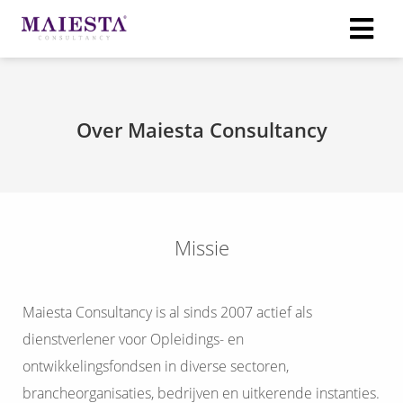
ngen
Over Maiesta Consultancy
 policy
oneel
onele
Missie
s zijn
kelijk om
bsite te
Maiesta Consultancy is al sinds 2007 actief als
ken. Ze
dienstverlener voor Opleidings- en
 gebruikt
ontwikkelingsfondsen in diverse sectoren,
asisfuncties
der deze
brancheorganisaties, bedrijven en uitkerende instanties.