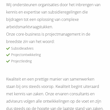
s kan de
Wij ondersteunen organisaties door het inbrengen van
e niet
kennis en expertise van subsidieregelingen die
oneren.
bijdragen tot een oplossing van complexe
ieken
arbeidsmarktvraagstukken.
ische
Onze core-business is projectmanagement in de
s worden
breedste zin van het woord:
kt om
Subsidieadvies
em
Projectontwikkeling
tie te
Projectleiding
elen over
drag van
zoeker op
Kwaliteit en een prettige manier van samenwerken
site.
staan bij ons steeds voorop. Kwaliteit begint uiteraard
ing
met kennis van zaken. Onze ervaren consultants en
ingcookies
adviseurs volgen alle ontwikkelingen op de voet en zijn
 gebruikt
dus steeds op de hoogte van de laatste stand van zaken.
oekers te